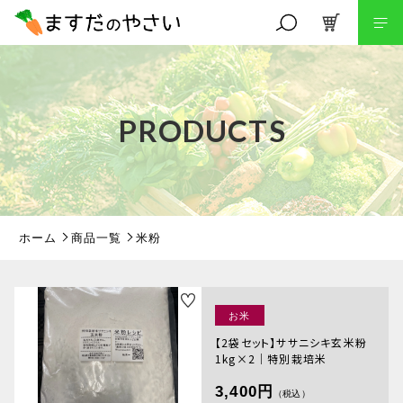
キーワード検索
PRODUCTS
こだわり検索
親カテゴリ
ホーム
商品一覧
米粉
子カテゴリ
お米
【2袋セット】ササニシキ玄米粉
1kg×2｜特別栽培米
価格帯
3,400円
～
（税込）