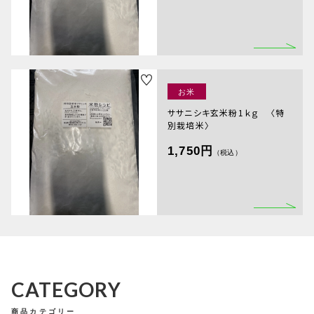
その他
在庫あり
セール
RANKING
並び順
お米
商品ランキング
ササニシキ玄米粉1ｋｇ 〈特
SALE
別栽培米〉
セール商品
1,750円
NEW ITEM
（税込）
新着商品
PRODUCTS
商品一覧
CHECKED PRODUCTS
最近チェックした商品
ORDER HISTORY
CATEGORY
注文履歴
SHOPPING GUIDE
商品カテゴリー